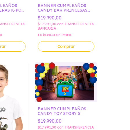
BANNER CUMPLEAÑOS
PLEAÑOS
CANDY BAR PRINCESAS
ERAS K-POP
DISNEY AURORA
$19.990,00
$17.991,00
con
TRANSFERENCIA
ANSFERENCIA
BANCARIA
3
x
$6.663,33
sin interés
és
Comprar
rar
BANNER CUMPLEAÑOS
CANDY TOY STORY 5
$19.990,00
$17.991,00
con
TRANSFERENCIA