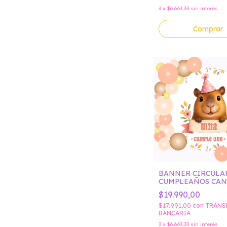
3
x
$6.663,33
sin interés
Comprar
BANNER CIRCULA
CUMPLEAÑOS CAN
CAPIBARA BONET
$19.990,00
FLORES
$17.991,00
con
TRANS
BANCARIA
3
x
$6.663,33
sin interés