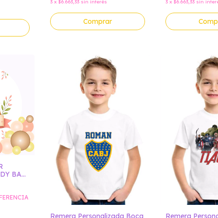
3
x
$6.663,33
sin interés
3
x
$6.663,33
sin inter
Comprar
Comp
R
DY BAR
E
FERENCIA
Remera Personalizada Boca
Remera Persona