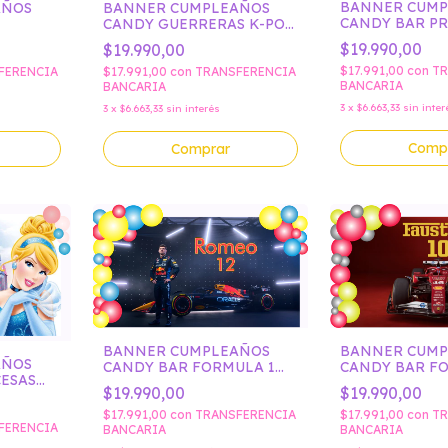
BANNER CUM
AÑOS
BANNER CUMPLEAÑOS
CANDY BAR PR
CANDY GUERRERAS K-POP
DISNEY JAZM
MIRA
$19.990,00
$19.990,00
$17.991,00
con
TR
FERENCIA
$17.991,00
con
TRANSFERENCIA
BANCARIA
BANCARIA
3
x
$6.663,33
sin inter
3
x
$6.663,33
sin interés
Comp
Comprar
BANNER CUMPLEAÑOS
BANNER CUM
AÑOS
CANDY BAR FORMULA 1
CANDY BAR F
ESAS
RED BULL VERSTAPEN
FERRARI
$19.990,00
$19.990,00
TA
$17.991,00
con
TRANSFERENCIA
$17.991,00
con
TR
FERENCIA
BANCARIA
BANCARIA