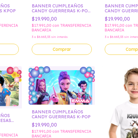
AÑOS
BANNER CUMPLEAÑOS
BANNER CUM
S KPOP
CANDY GUERRERAS K-POP
CANDY GUERR
00
01
$19.990,00
$19.990,00
FERENCIA
$17.991,00
con
TRANSFERENCIA
$17.991,00
con
TR
BANCARIA
BANCARIA
3
x
$6.663,33
sin interés
3
x
$6.663,33
sin inter
Comprar
Comp
BANNER CUMPLEAÑOS
AÑOS
CANDY GUERRERAS K-POP
ESAS
$19.990,00
IEVES
$17.991,00
con
TRANSFERENCIA
FERENCIA
BANCARIA