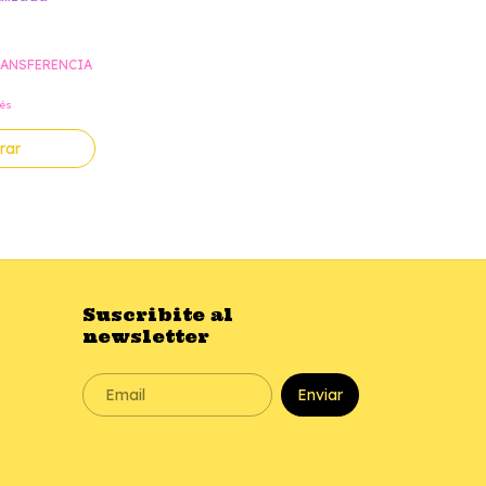
ANSFERENCIA
rés
rar
Suscribite al
newsletter