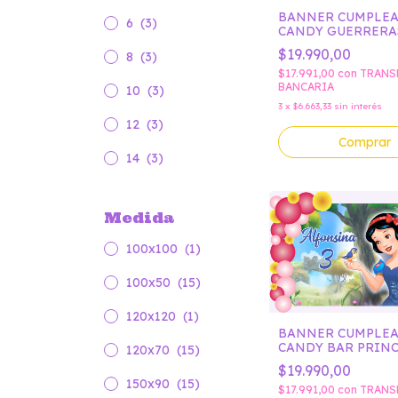
BANNER CUMPLE
6
(3)
CANDY GUERRERA
$19.990,00
8
(3)
$17.991,00
con
TRANS
BANCARIA
10
(3)
3
x
$6.663,33
sin interés
12
(3)
Comprar
14
(3)
Medida
100x100
(1)
100x50
(15)
120x120
(1)
BANNER CUMPLE
CANDY BAR PRINC
120x70
(15)
DISNEY BLANCA N
$19.990,00
150x90
(15)
$17.991,00
con
TRANS