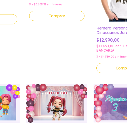
3
x
$6.663,33
sin interés
Comprar
Remera Persona
Dinosaurios Jur
$12.990,00
$11.691,00
con
TR
BANCARIA
3
x
$4.330,00
sin inte
Comp