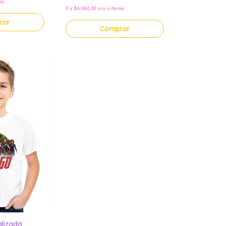
és
3
x
$6.663,33
sin interés
rar
Comprar
lizada