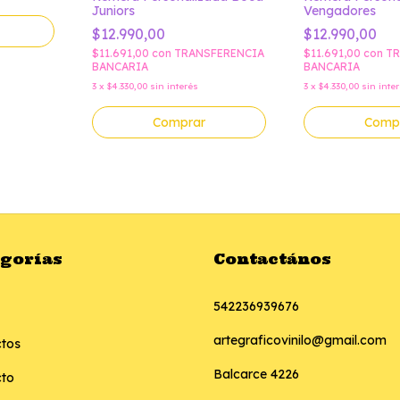
Juniors
Vengadores
$12.990,00
$12.990,00
$11.691,00
con
TRANSFERENCIA
$11.691,00
con
TR
BANCARIA
BANCARIA
3
x
$4.330,00
sin interés
3
x
$4.330,00
sin inte
Comprar
Comp
egorías
Contactános
542236939676
artegraficovinilo@gmail.com
tos
Balcarce 4226
cto