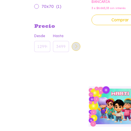
BANCARIA
70x70
(1)
3
x
$6.663,33
sin interés
Comprar
Precio
Desde
Hasta