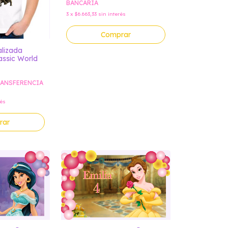
BANCARIA
3
x
$6.663,33
sin interés
Comprar
lizada
assic World
ANSFERENCIA
rés
rar