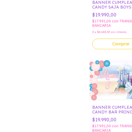
BANNER CUMPLE
CANDY SAJA BOYS
$19.990,00
$17.991,00
con
TRANS
BANCARIA
3
x
$6.663,33
sin interés
Comprar
BANNER CUMPLE
CANDY BAR PRINC
DISNEY CENICIEN
$19.990,00
$17.991,00
con
TRANS
BANCARIA