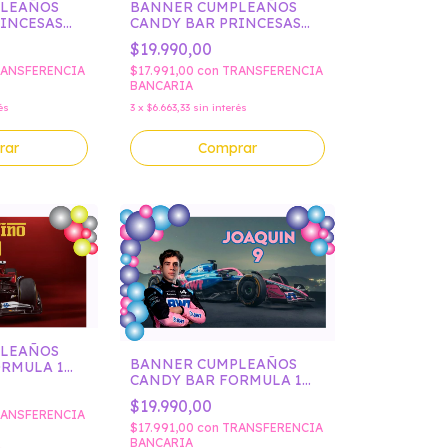
PLEAÑOS
BANNER CUMPLEAÑOS
INCESAS
CANDY BAR PRINCESAS
IN
DISNEY BELLA
$19.990,00
ANSFERENCIA
$17.991,00
con
TRANSFERENCIA
BANCARIA
és
3
x
$6.663,33
sin interés
rar
Comprar
PLEAÑOS
BANNER CUMPLEAÑOS
ORMULA 1
CANDY BAR FORMULA 1
COLAPINTO
$19.990,00
ANSFERENCIA
$17.991,00
con
TRANSFERENCIA
BANCARIA