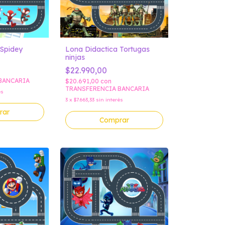
 Spidey
Lona Didactica Tortugas
ninjas
$22.990,00
BANCARIA
$20.691,00
con
TRANSFERENCIA BANCARIA
és
3
x
$7.663,33
sin interés
rar
Comprar