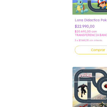
Lona Didactica Po
$22.990,00
$20.691,00
con
TRANSFERENCIA BAN
3
x
$7.663,33
sin interés
Comprar