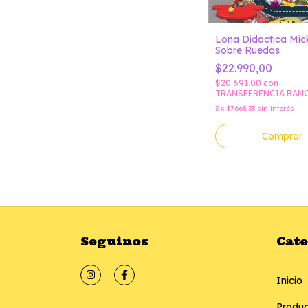
Lona Didactica Mic
Sobre Ruedas
$22.990,00
$20.691,00
con
TRANSFERENCIA BAN
3
x
$7.663,33
sin interés
Comprar
Seguinos
Cat
Inicio
Produc