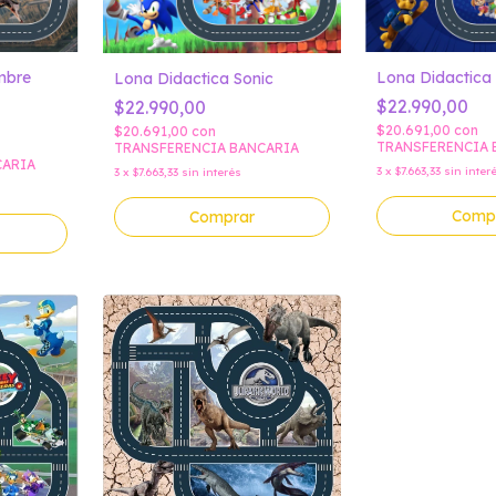
Lona Didactica
mbre
Lona Didactica Sonic
$22.990,00
$22.990,00
$20.691,00
con
$20.691,00
con
TRANSFERENCIA 
TRANSFERENCIA BANCARIA
CARIA
3
x
$7.663,33
sin inter
3
x
$7.663,33
sin interés
Comp
Comprar