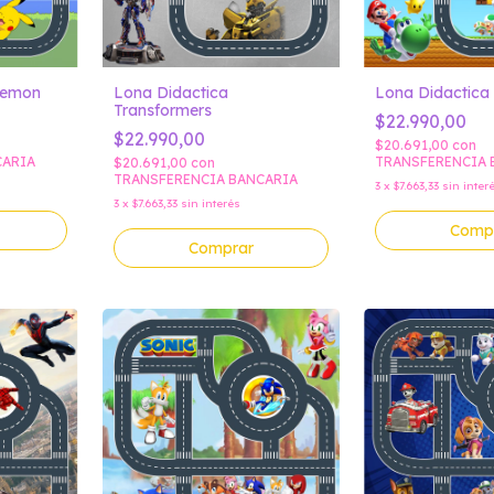
kemon
Lona Didactica
Lona Didactica
Transformers
$22.990,00
$22.990,00
$20.691,00
con
CARIA
TRANSFERENCIA 
$20.691,00
con
TRANSFERENCIA BANCARIA
3
x
$7.663,33
sin inter
3
x
$7.663,33
sin interés
Comp
Comprar