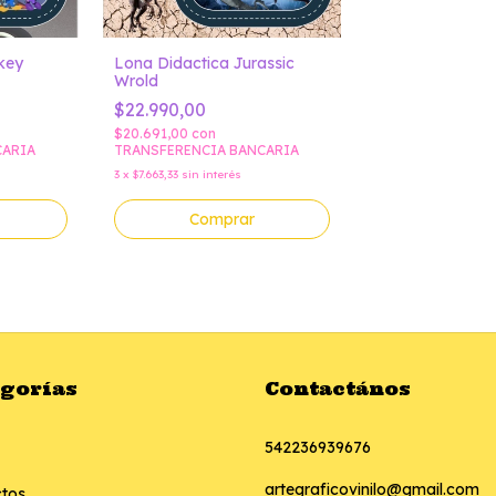
key
Lona Didactica Jurassic
Wrold
$22.990,00
$20.691,00
con
CARIA
TRANSFERENCIA BANCARIA
3
x
$7.663,33
sin interés
Comprar
egorías
Contactános
542236939676
artegraficovinilo@gmail.com
tos