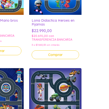
 Mario bros
Lona Didactica Heroes en
Pijamas
$22.990,00
BANCARIA
$20.691,00
con
TRANSFERENCIA BANCARIA
és
3
x
$7.663,33
sin interés
rar
Comprar