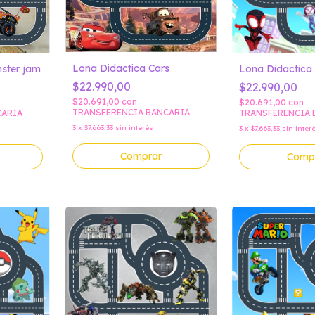
Lona Didactica Cars
ster jam
Lona Didactica
$22.990,00
$22.990,00
$20.691,00
con
$20.691,00
con
TRANSFERENCIA BANCARIA
CARIA
TRANSFERENCIA 
3
x
$7.663,33
sin interés
3
x
$7.663,33
sin inter
Comprar
Comp