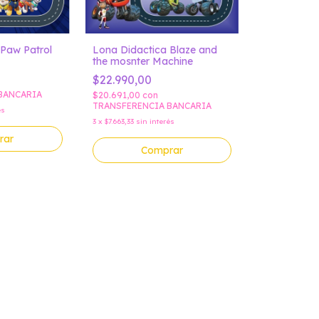
 Paw Patrol
Lona Didactica Blaze and
the mosnter Machine
$22.990,00
BANCARIA
$20.691,00
con
TRANSFERENCIA BANCARIA
és
3
x
$7.663,33
sin interés
rar
Comprar