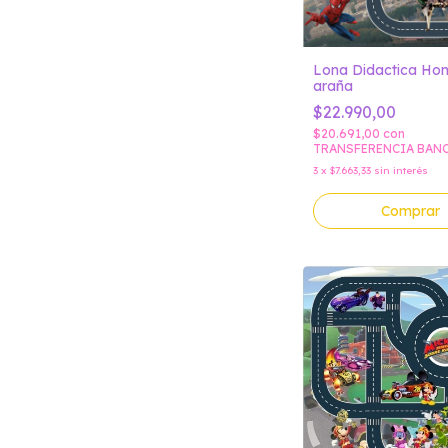
Lona Didactica Ho
araña
$22.990,00
$20.691,00
con
TRANSFERENCIA BAN
3
x
$7.663,33
sin interés
Comprar