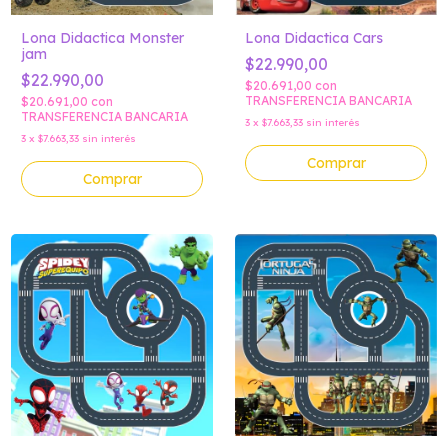
Lona Didactica Cars
Lona Didactica Monster
jam
$22.990,00
$22.990,00
$20.691,00
con
TRANSFERENCIA BANCARIA
$20.691,00
con
TRANSFERENCIA BANCARIA
3
x
$7.663,33
sin interés
3
x
$7.663,33
sin interés
Comprar
Comprar