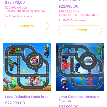
Transformers
$22.990,00
$22.990,00
$20.691,00
con
TRANSFERENCIA BANCARIA
$20.691,00
con
TRANSFERENCIA BANCARIA
3
x
$7.663,33
sin interés
3
x
$7.663,33
sin interés
Comprar
Comprar
Lona Didactica Mario bros
Lona Didactica Heroes en
Pijamas
$22.990,00
$22.990,00