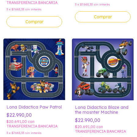
TRANSFERENCIA BANCARIA
3
x
$7.663,33
sin interés
3
x
$7.663,33
sin interés
Comprar
Comprar
Lona Didactica Paw Patrol
Lona Didactica Blaze and
the mosnter Machine
$22.990,00
$22.990,00
$20.691,00
con
TRANSFERENCIA BANCARIA
$20.691,00
con
TRANSFERENCIA BANCARIA
3
x
$7.663,33
sin interés