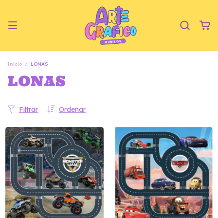
Inicio
/
LONAS
LONAS
Filtrar
Ordenar