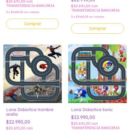
$20.691,00
con
TRANSFERENCIA BANCARIA
$20.691,00
con
TRANSFERENCIA BANCARIA
3
x
$7.663,33
sin interés
3
x
$7.663,33
sin interés
Comprar
Comprar
Lona Didactica Hombre
Lona Didactica Sonic
araña
$22.990,00
$22.990,00
$20.691,00
con
TRANSFERENCIA BANCARIA
$20.691,00
con