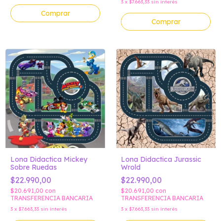
3
x
$7.663,33
sin interés
Comprar
Comprar
Lona Didactica Mickey
Lona Didactica Jurassic
Sobre Ruedas
Wrold
$22.990,00
$22.990,00
$20.691,00
con
$20.691,00
con
TRANSFERENCIA BANCARIA
TRANSFERENCIA BANCARIA
3
x
$7.663,33
sin interés
3
x
$7.663,33
sin interés