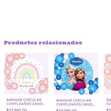
Productos relacionados
BANNER CIRCULAR
BA
BANNER CIRCULAR
CUMPLEAÑOS CANDY
C
CUMPLEAÑOS CANDY
ARCOIRIS ROSA
BA
FROZEN
$22.990,00
$2
$19.990,00