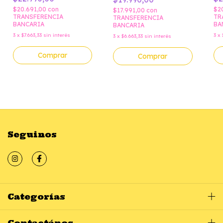
R
$20.691,00
con
$2
$17.991,00
con
TRANSFERENCIA
TR
TRANSFERENCIA
BANCARIA
BA
BANCARIA
3
x
$7.663,33
sin interés
3
x
3
x
$6.663,33
sin interés
Comprar
Comprar
Seguinos
Categorías
Contactános