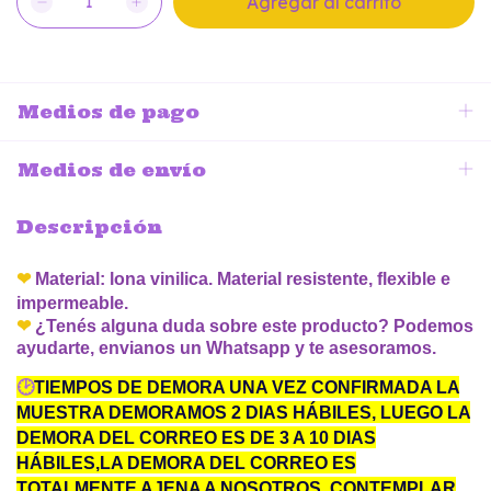
Medios de pago
Medios de envío
Descripción
❤
Material: lona vinilica. Material resistente, flexible e
impermeable.
❤
¿Tenés alguna duda sobre este producto? Podemos
ayudarte, envianos un Whatsapp y te asesoramos.
🕑
TIEMPOS DE DEMORA UNA VEZ CONFIRMADA LA
MUESTRA DEMORAMOS 2 DIAS HÁBILES, LUEGO LA
DEMORA DEL CORREO ES DE 3 A 10 DIAS
HÁBILES,LA DEMORA DEL CORREO ES
TOTALMENTE AJENA A NOSOTROS. CONTEMPLAR