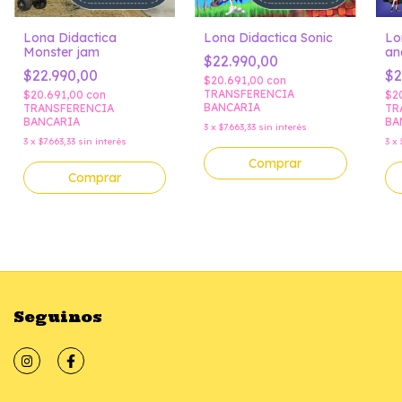
Lo
Lona Didactica
Lona Didactica Sonic
an
Monster jam
$22.990,00
Ma
$2
$22.990,00
$20.691,00
con
TRANSFERENCIA
$2
$20.691,00
con
BANCARIA
TR
TRANSFERENCIA
BA
BANCARIA
3
x
$7.663,33
sin interés
3
x
3
x
$7.663,33
sin interés
Comprar
Comprar
Seguinos